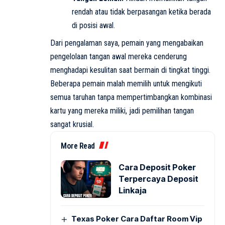
rendah atau tidak berpasangan ketika berada
di posisi awal.
Dari pengalaman saya, pemain yang mengabaikan
pengelolaan tangan awal mereka cenderung
menghadapi kesulitan saat bermain di tingkat tinggi.
Beberapa pemain malah memilih untuk mengikuti
semua taruhan tanpa mempertimbangkan kombinasi
kartu yang mereka miliki, jadi pemilihan tangan
sangat krusial.
More Read
Cara Deposit Poker
Terpercaya Deposit
Linkaja
Texas Poker Cara Daftar Room Vip