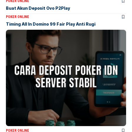
POKER ONLINE
Buat Akun Deposit Ovo P2Play
POKER ONLINE
Timing All In Domino 99 Fair Play Anti Rugi
POKER ONLINE