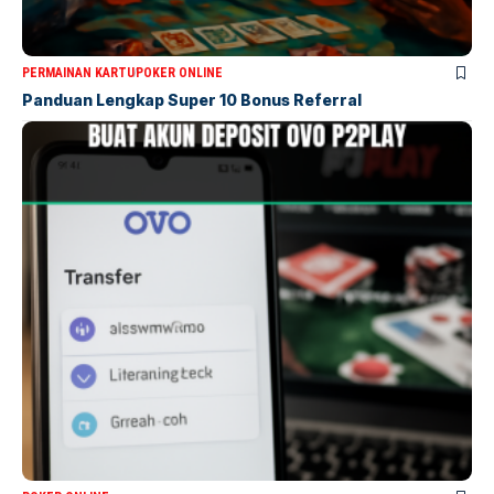
PERMAINAN KARTU
POKER ONLINE
Panduan Lengkap Super 10 Bonus Referral