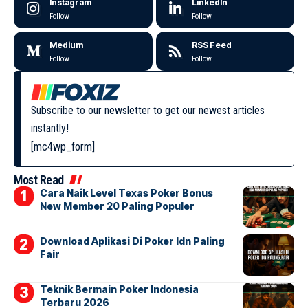
Instagram
LinkedIn
Follow
Follow
Medium
RSS Feed
Follow
Follow
Subscribe to our newsletter to get our newest articles
instantly!
[mc4wp_form]
Most Read
Cara Naik Level Texas Poker Bonus
New Member 20 Paling Populer
Download Aplikasi Di Poker Idn Paling
Fair
Teknik Bermain Poker Indonesia
Terbaru 2026