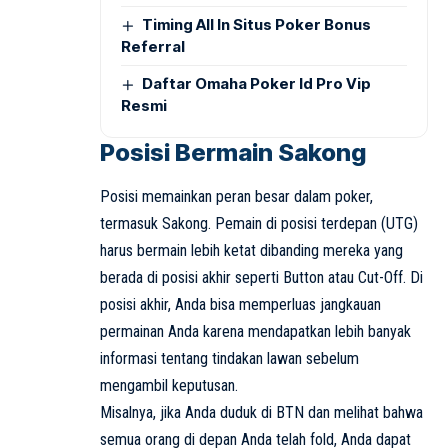
Timing All In Situs Poker Bonus
Referral
Daftar Omaha Poker Id Pro Vip
Resmi
Posisi Bermain Sakong
Posisi memainkan peran besar dalam poker,
termasuk Sakong. Pemain di posisi terdepan (UTG)
harus bermain lebih ketat dibanding mereka yang
berada di posisi akhir seperti Button atau Cut-Off. Di
posisi akhir, Anda bisa memperluas jangkauan
permainan Anda karena mendapatkan lebih banyak
informasi tentang tindakan lawan sebelum
mengambil keputusan.
Misalnya, jika Anda duduk di BTN dan melihat bahwa
semua orang di depan Anda telah fold, Anda dapat