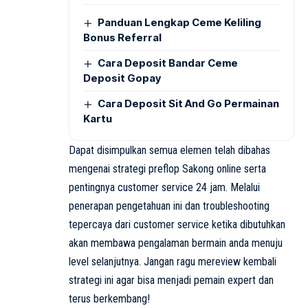
Panduan Lengkap Ceme Keliling
Bonus Referral
Cara Deposit Bandar Ceme
Deposit Gopay
Cara Deposit Sit And Go Permainan
Kartu
Dapat disimpulkan semua elemen telah dibahas
mengenai
strategi preflop Sakong
online serta
pentingnya customer service 24 jam. Melalui
penerapan pengetahuan ini dan troubleshooting
tepercaya dari customer service ketika dibutuhkan
akan membawa pengalaman bermain anda menuju
level selanjutnya. Jangan ragu mereview kembali
strategi ini agar bisa menjadi pemain expert dan
terus berkembang!