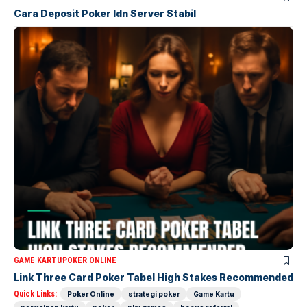
Cara Deposit Poker Idn Server Stabil
GAME KARTU
POKER ONLINE
Link Three Card Poker Tabel High Stakes Recommended
Quick Links:
Poker Online
strategi poker
Game Kartu