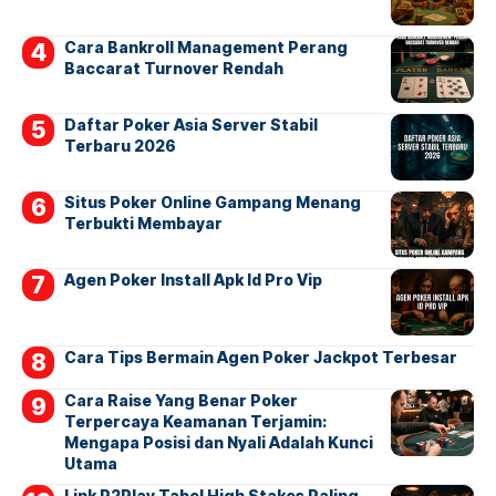
Cara Bankroll Management Perang
Baccarat Turnover Rendah
Daftar Poker Asia Server Stabil
Terbaru 2026
Situs Poker Online Gampang Menang
Terbukti Membayar
Agen Poker Install Apk Id Pro Vip
Cara Tips Bermain Agen Poker Jackpot Terbesar
Cara Raise Yang Benar Poker
Terpercaya Keamanan Terjamin:
Mengapa Posisi dan Nyali Adalah Kunci
Utama
Link P2Play Tabel High Stakes Paling