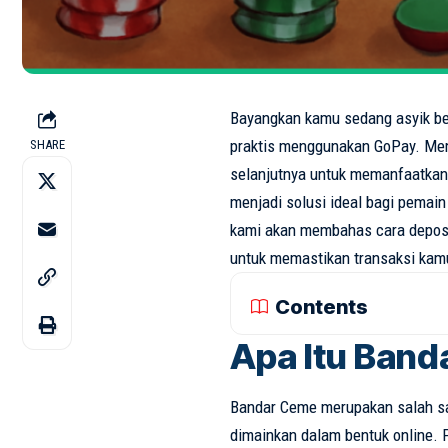
Bayangkan kamu sedang asyik be
praktis menggunakan GoPay. Me
SHARE
selanjutnya untuk memanfaatkan 
menjadi solusi ideal bagi pemain
kami akan membahas cara deposit
untuk memastikan transaksi kam
Contents
Apa Itu Ban
Bandar Ceme merupakan salah s
dimainkan dalam bentuk online. 