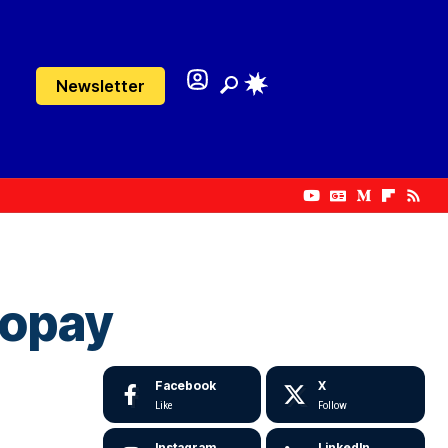
Newsletter
Gopay
Facebook
X
Like
Follow
Instagram
LinkedIn