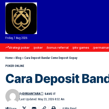
Friday, 7 Aug 2026
strategi poker
poker
bonus referral
pkv games
permainan
Home
»
Blog
»
Cara Deposit Bandar Ceme Deposit Gopay
POKER ONLINE
Cara Deposit Ban
By
DIRGANTARA
Last Updated: May 23, 2026 8:32 Am
Share
6 Min Read