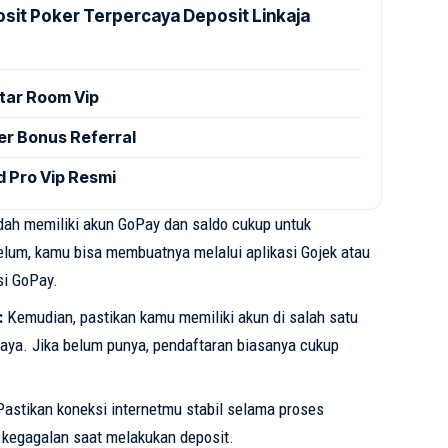
sit Poker Terpercaya Deposit Linkaja
tar Room Vip
ker Bonus Referral
 Pro Vip Resmi
ah memiliki akun GoPay dan saldo cukup untuk
elum, kamu bisa membuatnya melalui aplikasi Gojek atau
si GoPay.
:
Kemudian, pastikan kamu memiliki akun di salah satu
aya. Jika belum punya, pendaftaran biasanya cukup
astikan koneksi internetmu stabil selama proses
 kegagalan saat melakukan deposit.