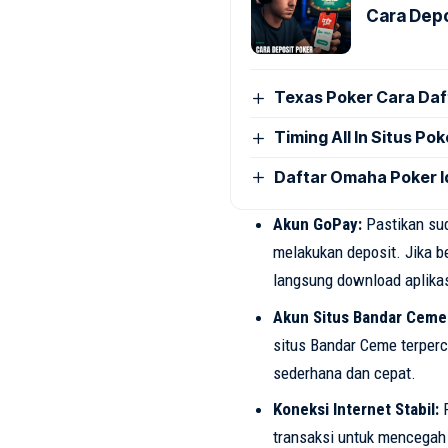
Cara Depo
Texas Poker Cara Daf
Timing All In Situs Po
Daftar Omaha Poker Id
Akun GoPay:
Pastikan sud
melakukan deposit. Jika b
langsung download aplika
Akun Situs Bandar Ceme
situs Bandar Ceme terperc
sederhana dan cepat.
Koneksi Internet Stabil:
P
transaksi untuk mencegah