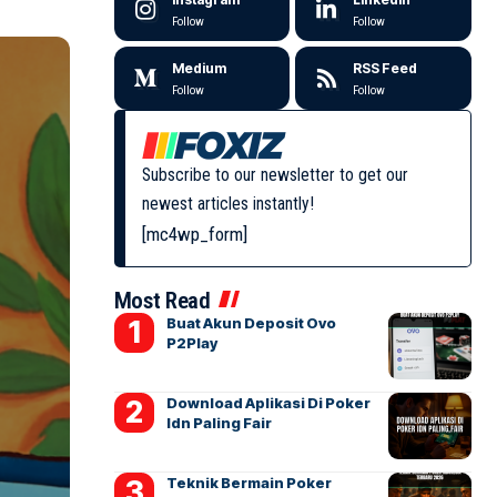
Follow
Follow
Medium
RSS Feed
Follow
Follow
Subscribe to our newsletter to get our
newest articles instantly!
[mc4wp_form]
Most Read
Buat Akun Deposit Ovo
P2Play
Download Aplikasi Di Poker
Idn Paling Fair
Teknik Bermain Poker