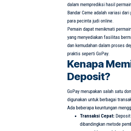
dalam memprediksi hasil permain
Bandar Ceme adalah variasi dari 
para pecinta judi online.
Pemain dapat menikmati permainan
yang menyediakan fasilitas ber
dan kemudahan dalam proses dep
praktis seperti GoPay.
Kenapa Memi
Deposit?
GoPay merupakan salah satu domp
digunakan untuk berbagai transa
Ada beberapa keuntungan mengg
Transaksi Cepat:
Deposit
dibandingkan metode pemb